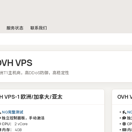
服务状态
联系我们
OVH VPS
洲T1主机商，高DDoS防御，高稳定性
H VPS-1 欧洲/加拿大/亚太
OVH 
NQ完整测试
▪️
N
独立控制面板，手动激活
▪️
独
CPU：
2 vCore
▪️
C
内存：
4GB
▪️
内