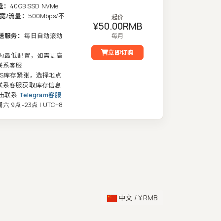
盘：
40GB SSD NVMe
宽/流量：
500Mbps/不
起价
¥50.00RMB
送服务：
每日自动滚动
每月
立即订购
为最低配置，如需更高
联系客服
PS库存紧张，选择地点
联系客服获取库存信息
击联系
Telegram客服
 9点-23点 | UTC+8
中文 / ¥ RMB