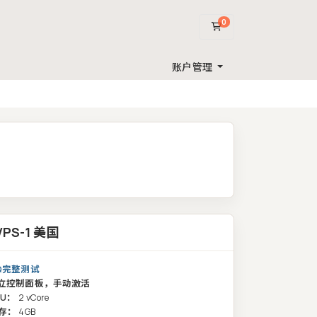
0
购物车
账户管理
VPS-1 美国
Q完整测试
立控制面板，手动激活
PU：
2 vCore
存：
4GB