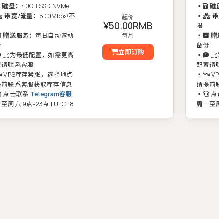
磁盘：
40GB SSD NVMe
▪️
磁
带宽/流量：
500Mbps/不
▪️
带
起价
¥50.00RMB
限
赠送服务：
每日自动滚动
每月
▪️
赠
份
备份
立即订购
此为最低配置，如需更高
▪️
此
置请联系客服
配置请
VPS库存紧张，选择地点
▪️
V
提前联系客服获取库存信息
请提前
点击联系
Telegram客服
▪️
点
至周六 9点-23点 | UTC+8
周一至周六