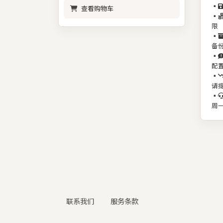
▪️
查看购物车
▪️
限
▪️
备
▪️
配
▪️
请
▪️
周一
联系我们
服务条款