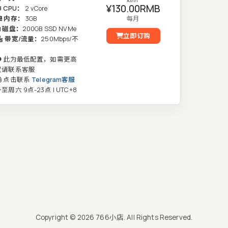
¥130.00RMB
CPU：
2 vCore
内存：
3GB
每月
磁盘：
200GB SSD NVMe
立即订购
带宽/流量：
250Mbps/不
此为最低配置，如需更高
置请联系客服
点击联系
Telegram客服
至周六 9点-23点 | UTC+8
Copyright © 2026 766小店. All Rights Reserved.