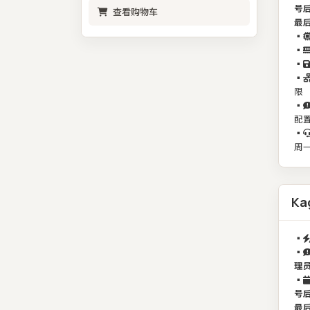
号
查看购物车
最
▪️
▪️
▪️
▪️
限
▪️
配
▪️
周一
Ka
▪️
▪️
理
▪️
号
最