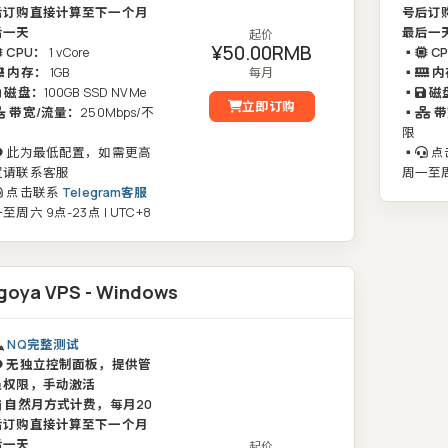
后订购直接计算至下一个月
号后订
后一天
最后一
起价
¥50.00RMB
CPU：
1 vCore
▪️
C
内存：
1GB
每月
▪️
内
磁盘：
100GB SSD NVMe
▪️
磁
立即订购
带宽/流量：
250Mbps/不
▪️
带
限
此为最低配置，如需更高
▪️
点
置请联系客服
周一至周六
点击联系
Telegram客服
至周六 9点-23点 | UTC+8
goya VPS - Windows
NQ完整测试
无独立控制面板，提供管
员权限，手动激活
自然月方式计费，每月20
后订购直接计算至下一个月
后一天
起价